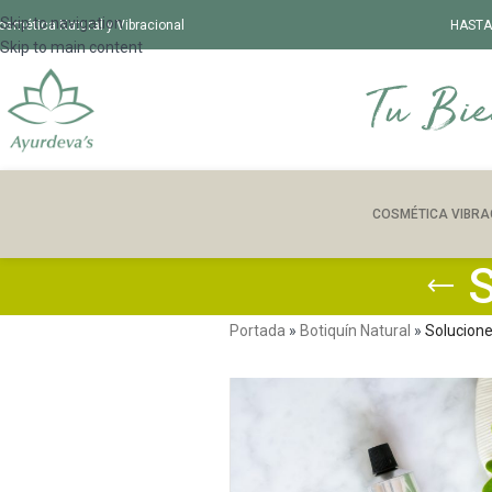
Skip to navigation
osmética Natural y Vibracional
HASTA
Skip to main content
COSMÉTICA VIBRA
S
Portada
»
Botiquín Natural
»
Solucione