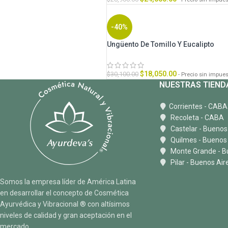
-40%
Ungüento De Tomillo Y Eucalipto
$
18,050.00
$
30,100.00
- Precio sin impue
NUESTRAS TIEND
Corrientes - CABA
Recoleta - CABA
Castelar - Buenos
Quilmes - Buenos
Monte Grande - B
Pilar - Buenos Air
Somos la empresa líder de América Latina
en desarrollar el concepto de Cosmética
Ayurvédica y Vibracional ® con altísimos
niveles de calidad y gran aceptación en el
mercado.