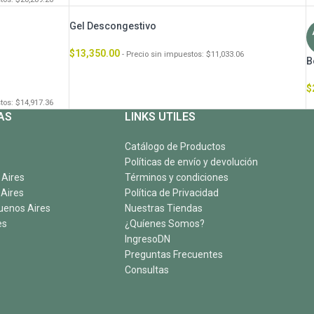
Gel Descongestivo
$
13,350.00
- Precio sin impuestos:
$
11,033.06
B
$
stos:
$
14,917.36
AS
LINKS UTILES
Catálogo de Productos
Políticas de envío y devolución
 Aires
Términos y condiciones
 Aires
Política de Privacidad
uenos Aires
Nuestras Tiendas
es
¿Quíenes Somos?
IngresoDN
Preguntas Frecuentes
Consultas