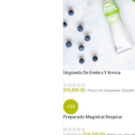
Ungüento De Enebro Y Arnica
$
39,850.00
- Precio sin impuestos:
$
32,933
-15%
Preparado Magistral Respirar
$
24,550.00
$
28,900.00
- Precio sin impue