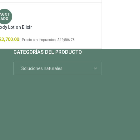
AGOT
ADO
ody Lotion Elixir
23,700.00
- Precio sin impuestos:
$
19,586.78
CATEGORÍAS DEL PRODUCTO