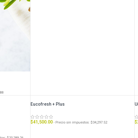
.88
Eucofresh + Plus
U
$
41,500.00
$
- Precio sin impuestos:
$
34,297.52
stos:
$
20,289.26