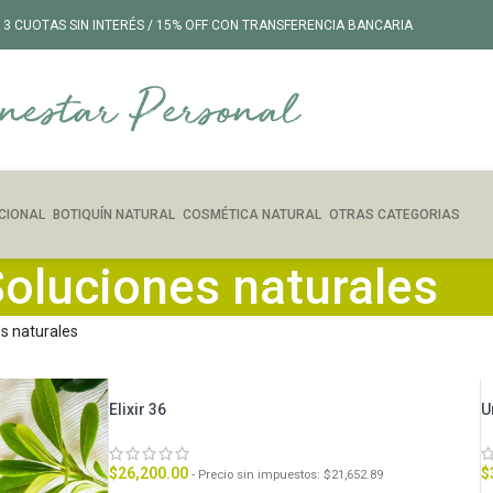
 3 CUOTAS SIN INTERÉS / 15% OFF CON TRANSFERENCIA BANCARIA
CIONAL
BOTIQUÍN NATURAL
COSMÉTICA NATURAL
OTRAS CATEGORIAS
oluciones naturales
s naturales
Elixir 36
U
$
26,200.00
$
- Precio sin impuestos:
$
21,652.89