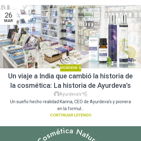
26
MAR
AYURDEVA´S
Un viaje a India que cambió la historia de
la cosmética: La historia de Ayurdeva’s
Ayurdeva’s
Un sueño hecho realidad:Karina, CEO de Ayurdeva's y pionera
en la formul...
CONTINUAR LEYENDO