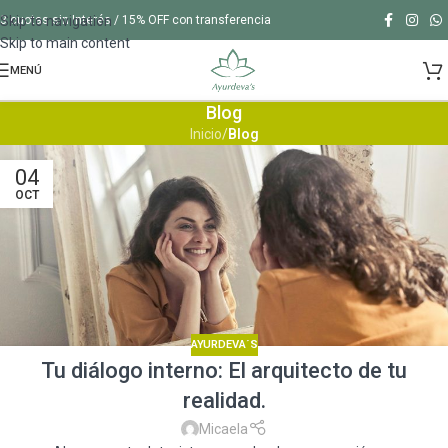
Skip to navigation
3 cuotas sin Interés / 15% OFF con transferencia
Skip to main content
MENÚ
Blog
Inicio
/
Blog
04
OCT
AYURDEVA´S
Tu diálogo interno: El arquitecto de tu
realidad.
Micaela