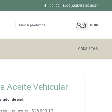
BLOG
¿QUIÉNES SOMOS?
$
0.00
CONSULTAS
 Aceite Vehicular
rador de piel.
io sin impuestos:
$
18,099.17