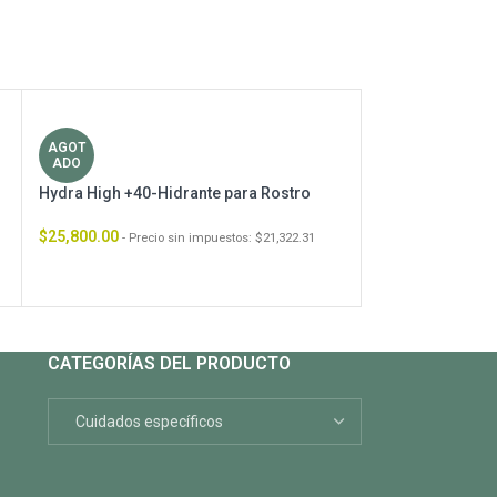
AGOT
-20%
ADO
Hydra High +40-Hidrante para Rostro
Calm Oil – Acei
$
25,800.00
- Precio sin impuestos:
$
21,322.31
$
38,5
$
48,100.00
$
31,818.18
CATEGORÍAS DEL PRODUCTO