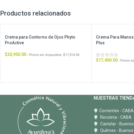
Productos relacionados
Crema para Contorno de Ojos Phyto
Crema Para Manos 
ProActive
Plus
$
20,950.00
- Precio sin impuestos:
$
17,314.05
$
17,400.00
- Precio 
NUESTRAS TIEND
Corrientes - CABA
Recoleta - CABA
Castelar - Buenos
Quilmes - Buenos