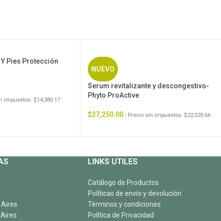
Y Pies Protección
NUEVO
Serum revitalizante y descongestivo-
Phyto ProActive
sin impuestos:
$
14,380.17
$
27,250.00
- Precio sin impuestos:
$
22,520.66
AS
LINKS UTILES
Catálogo de Productos
Políticas de envío y devolución
 Aires
Términos y condiciones
 Aires
Política de Privacidad