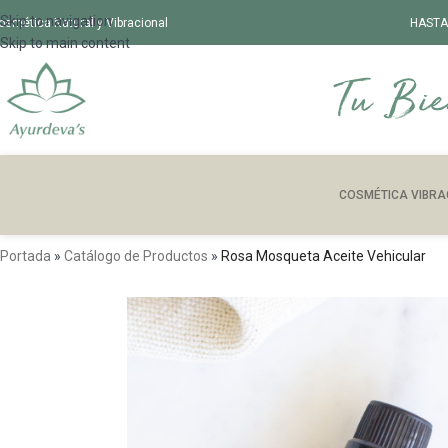
Skip to navigation
osmética Natural y Vibracional
HASTA
Skip to main content
COSMÉTICA VIBRA
Portada
»
Catálogo de Productos
»
Rosa Mosqueta Aceite Vehicular