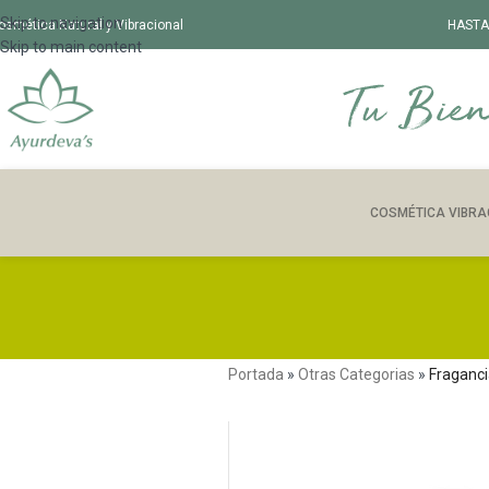
Skip to navigation
osmética Natural y Vibracional
HASTA
Skip to main content
COSMÉTICA VIBRA
Portada
»
Otras Categorias
»
Fraganci