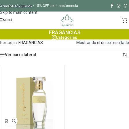
Skip to navigation
3 cuotas sin Interés / 15% OFF con transferencia
Skip to main content
MENÚ
FRAGANCIAS
Categorías
Portada
»
FRAGANCIAS
Mostrando el único resultado
Ver barra lateral