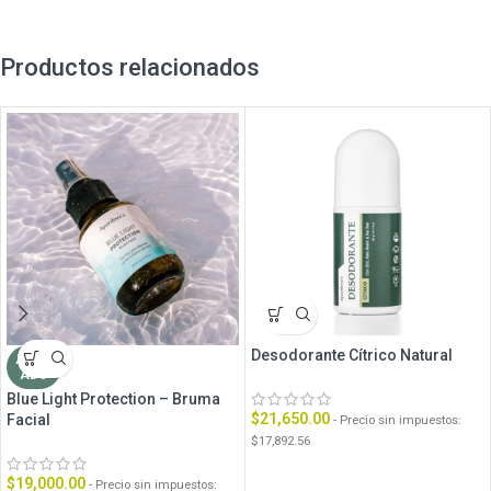
Productos relacionados
Desodorante Cítrico Natural
AGOT
ADO
Blue Light Protection – Bruma
$
21,650.00
Facial
- Precio sin impuestos:
$
17,892.56
$
19,000.00
- Precio sin impuestos: