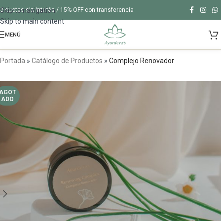
Skip to navigation
3 cuotas sin Interés / 15% OFF con transferencia
Skip to main content
MENÚ
Portada
»
Catálogo de Productos
»
Complejo Renovador
AGOT
ADO