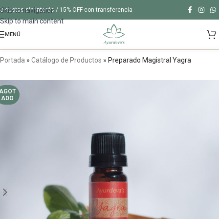
Skip to navigation
3 cuotas sin Interés / 15% OFF con transferencia
Skip to main content
MENÚ
Portada
»
Catálogo de Productos
»
Preparado Magistral Yagra
AGOT
ADO